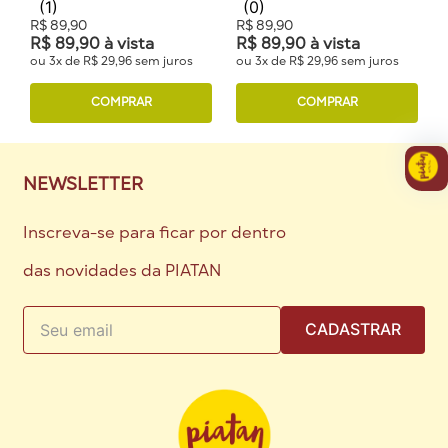
(
1
)
(
0
)
R$
89
,
90
R$
89
,
90
R$
89
,
90
à vista
R$
89
,
90
à vista
ou
3
x de
R$
29
,
96
sem juros
ou
3
x de
R$
29
,
96
sem juros
COMPRAR
COMPRAR
NEWSLETTER
Inscreva-se para ficar por dentro
das novidades da PIATAN
CADASTRAR