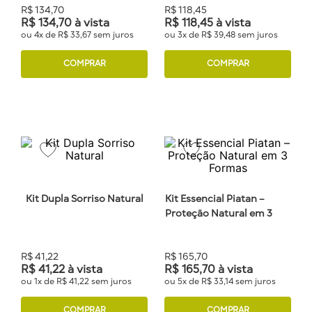
R$
134
,
70
R$
118
,
45
R$
134
,
70
à vista
R$
118
,
45
à vista
ou
4
x de
R$
33
,
67
sem juros
ou
3
x de
R$
39
,
48
sem juros
COMPRAR
COMPRAR
Kit Dupla Sorriso Natural
Kit Essencial Piatan –
Proteção Natural em 3
Formas
R$
41
,
22
R$
165
,
70
R$
41
,
22
à vista
R$
165
,
70
à vista
ou
1
x de
R$
41
,
22
sem juros
ou
5
x de
R$
33
,
14
sem juros
COMPRAR
COMPRAR