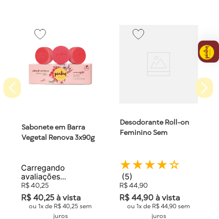
Sabonete em Barra
Desodorante Roll-on
Vegetal Renova 3x90g
Feminino Sem
Piatan
Alumínio 75ml Piatan
★
★
★
★
★
★
★
★
★
☆
(
1
)
(
5
)
R$
40
,
25
R$
44
,
90
R$
40
,
25
à vista
R$
44
,
90
à vista
ou
1
x de
R$
40
,
25
sem
ou
1
x de
R$
44
,
90
sem
juros
juros