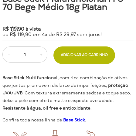
70 Bege Médio 18g Piatan
R$
119
,
90
à vista
ou
R$
119
,
90
em
4
x de
R$
29
,
97
sem juros!
－
＋
ADICIONAR AO CARRINHO
Base Stick Multifuncional
, com rica combinação de ativos
que juntos promovem disfarce de imperfeições,
proteção
UVA/UVB
. Com textura extremamente sedosa e toque seco,
deixa a pele com efeito matte e aspecto aveludado.
Resistente à água, oil free e antioxidante
.
Confira toda nossa linha de
Base Stick
.