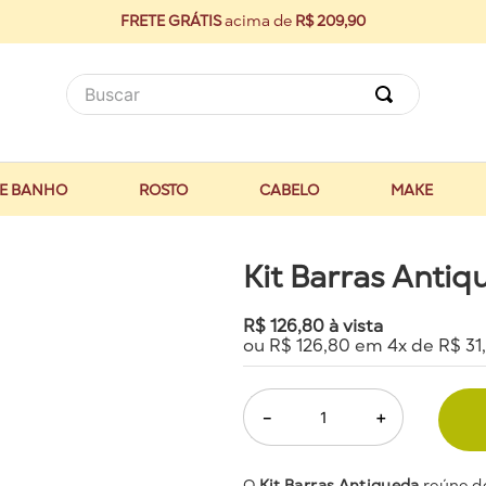
FRETE GRÁTIS
acima de
R$ 209,90
Buscar
E BANHO
ROSTO
CABELO
MAKE
Kit Barras Anti
R$
126
,
80
à vista
ou
R$
126
,
80
em
4
x de
R$
31
,
－
＋
O
Kit Barras Antiqueda
reúne d