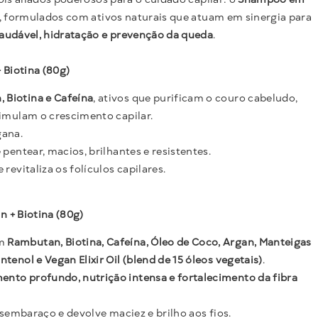
, formulados com ativos naturais que atuam em sinergia para
saudável, hidratação e prevenção da queda
.
Biotina (80g)
 Biotina e Cafeína
, ativos que purificam o couro cabeludo,
timulam o crescimento capilar.
gana.
 pentear, macios, brilhantes e resistentes.
 revitaliza os folículos capilares.
 + Biotina (80g)
om
Rambutan, Biotina, Cafeína, Óleo de Coco, Argan, Manteigas
tenol e Vegan Elixir Oil (blend de 15 óleos vegetais)
.
nto profundo, nutrição intensa e fortalecimento da fibra
desembaraço e devolve maciez e brilho aos fios.