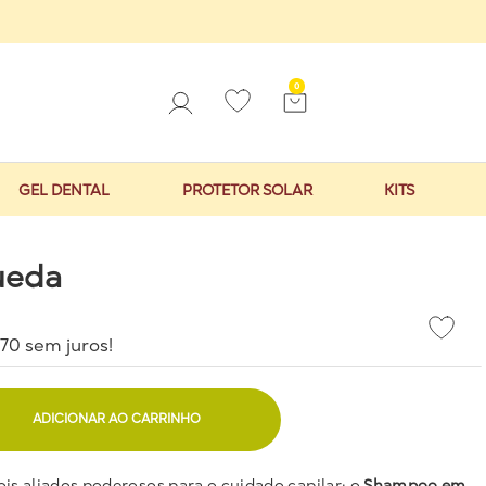
0
GEL DENTAL
PROTETOR SOLAR
KITS
queda
70
sem juros!
ADICIONAR AO CARRINHO
ois aliados poderosos para o cuidado capilar: o
Shampoo em