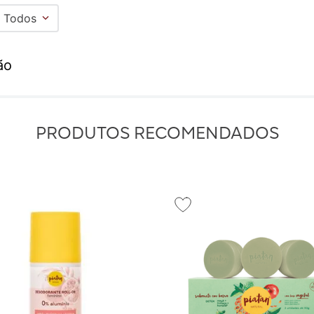
Todos
valiação
ão
to de 1 a 5 estrelas
PRODUTOS RECOMENDADOS
★
mail
valiação