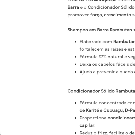
Barra
e o
Condicionador Sólido
promover
força, crescimento 
Shampoo em Barra Rambutan + 
Elaborado com
Rambutan,
fortalecem as raízes e es
Fórmula 97% natural e ve
Deixa os cabelos fáceis de
Ajuda a prevenir a queda e
Condicionador Sólido Rambutan
Fórmula concentrada c
de Karité e Cupuaçu, D-Pan
Proporciona
condicioname
capilar
.
Reduz o frizz, facilita o 