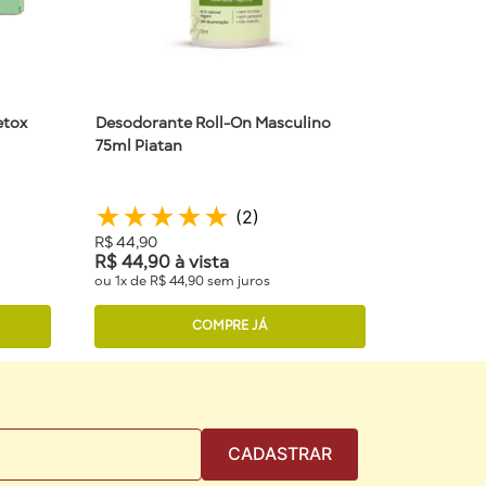
etox
Desodorante Roll-On Masculino
75ml Piatan
★
★
★
★
★
(
2
)
R$
44
,
90
R$
44
,
90
à vista
ou
1
x de
R$
44
,
90
sem juros
COMPRE JÁ
CADASTRAR