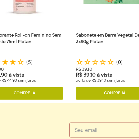
ALIAÇÃO
orante Roll-on Feminino Sem
Sabonete em Barra Vegetal D
io 75ml Piatan
3x90g Piatan
★
★
★
☆
☆
☆
☆
☆
☆
(
5
)
(
0
)
90
R$
39
,
10
,
90
à vista
R$
39
,
10
à vista
e
R$
44
,
90
sem juros
ou
1
x de
R$
39
,
10
sem juros
COMPRE JÁ
COMPRE JÁ