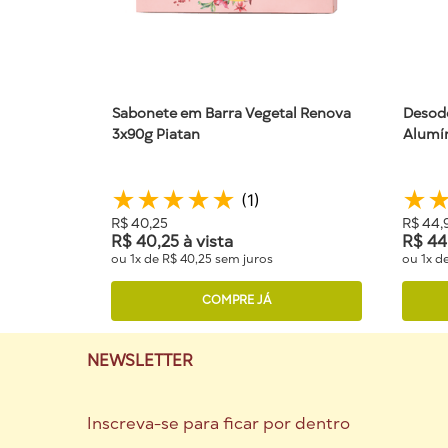
ENVIAR AV
Sabonete em Barra Vegetal Renova
Desod
3x90g Piatan
Alumín
★
★
★
★
★
★
(
1
)
R$
40
,
25
R$
44
,
R$
40
,
25
à vista
R$
44
ou
1
x de
R$
40
,
25
sem juros
ou
1
x d
COMPRE JÁ
NEWSLETTER
Inscreva-se para ficar por dentro