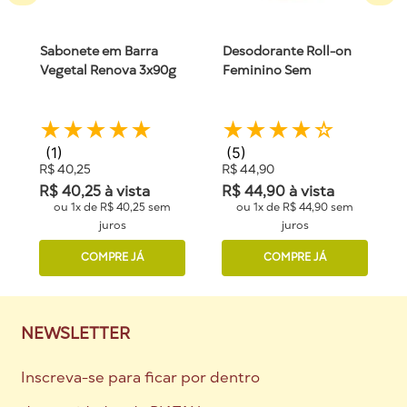
Sabonete em Barra
Desodorante Roll-on
Vegetal Renova 3x90g
Feminino Sem
Piatan
Alumínio 75ml Piatan
★
★
★
★
★
★
★
★
★
☆
(
1
)
(
5
)
R$
40
,
25
R$
44
,
90
R$
40
,
25
à vista
R$
44
,
90
à vista
ou
1
x de
R$
40
,
25
sem
ou
1
x de
R$
44
,
90
sem
juros
juros
COMPRE JÁ
COMPRE JÁ
NEWSLETTER
Inscreva-se para ficar por dentro