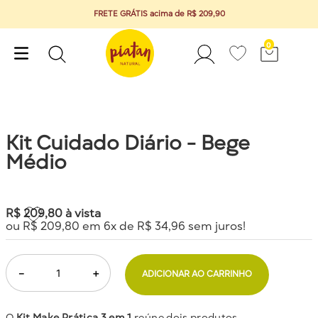
FRETE GRÁTIS acima de R$ 209,90
0
Kit Cuidado Diário - Bege
Médio
R$
209
,
80
à vista
ou
R$
209
,
80
em
6
x de
R$
34
,
96
sem juros!
－
＋
ADICIONAR AO CARRINHO
O
Kit Make Prática 3 em 1
reúne dois produtos