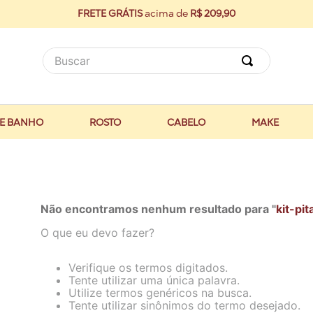
FRETE GRÁTIS
acima de
R$ 209,90
Buscar
E BANHO
ROSTO
CABELO
MAKE
Não encontramos nenhum resultado para "
kit-pi
O que eu devo fazer?
Verifique os termos digitados.
Tente utilizar uma única palavra.
Utilize termos genéricos na busca.
Tente utilizar sinônimos do termo desejado.