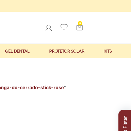
0
GEL DENTAL
PROTETOR SOLAR
KITS
tanga-do-cerrado-stick-rose
"
Clube Piatan